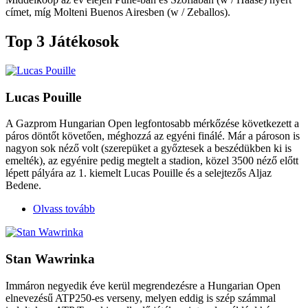
címet, míg Molteni Buenos Airesben (w / Zeballos).
Top 3 Játékosok
Lucas Pouille
A Gazprom Hungarian Open legfontosabb mérkőzése következett a
páros döntőt követően, méghozzá az egyéni finálé. Már a pároson is
nagyon sok néző volt (szerepüket a győztesek a beszédükben ki is
emelték), az egyénire pedig megtelt a stadion, közel 3500 néző előtt
lépett pályára az 1. kiemelt Lucas Pouille és a selejtezős Aljaz
Bedene.
Olvass tovább
Stan Wawrinka
Immáron negyedik éve kerül megrendezésre a Hungarian Open
elnevezésű ATP250-es verseny, melyen eddig is szép számmal