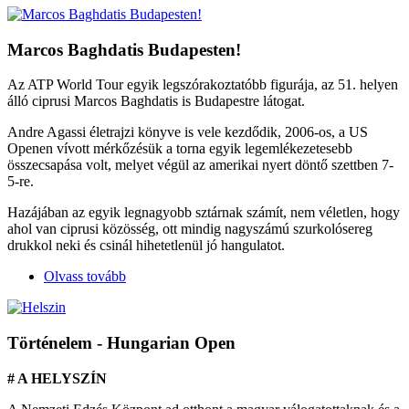
Marcos Baghdatis Budapesten!
Az ATP World Tour egyik legszórakoztatóbb figurája, az 51. helyen
álló ciprusi Marcos Baghdatis is Budapestre látogat.
Andre Agassi életrajzi könyve is vele kezdődik, 2006-os, a US
Openen vívott mérkőzésük a torna egyik legemlékezetesebb
összecsapása volt, melyet végül az amerikai nyert döntő szettben 7-
5-re.
Hazájában az egyik legnagyobb sztárnak számít, nem véletlen, hogy
ahol van ciprusi közösség, ott mindig nagyszámú szurkolósereg
drukkol neki és csinál hihetetlenül jó hangulatot.
Olvass tovább
Történelem - Hungarian Open
# A HELYSZÍN