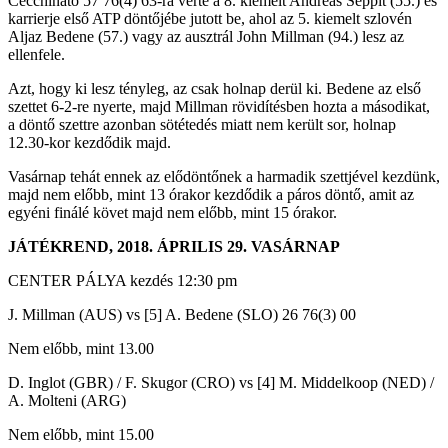
Cecchinato 57 76(4) 63-ra verte a 8. kiemelt Andreas Seppit (55.) és
karrierje első ATP döntőjébe jutott be, ahol az 5. kiemelt szlovén
Aljaz Bedene (57.) vagy az ausztrál John Millman (94.) lesz az
ellenfele.
Azt, hogy ki lesz tényleg, az csak holnap derül ki. Bedene az első
szettet 6-2-re nyerte, majd Millman rövidítésben hozta a másodikat,
a döntő szettre azonban sötétedés miatt nem került sor, holnap
12.30-kor kezdődik majd.
Vasárnap tehát ennek az elődöntőnek a harmadik szettjével kezdünk,
majd nem előbb, mint 13 órakor kezdődik a páros döntő, amit az
egyéni finálé követ majd nem előbb, mint 15 órakor.
JÁTÉKREND, 2018. ÁPRILIS 29. VASÁRNAP
CENTER PÁLYA kezdés 12:30 pm
J. Millman (AUS) vs [5] A. Bedene (SLO) 26 76(3) 00
Nem előbb, mint 13.00
D. Inglot (GBR) / F. Skugor (CRO) vs [4] M. Middelkoop (NED) /
A. Molteni (ARG)
Nem előbb, mint 15.00