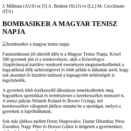
J. Millman (AUS) or [5] A. Bedene (SLO) vs [LL] M. Cecchinato
(ITA)
BOMBASIKER A MAGYAR TENISZ
NAPJA
Fantasztikusan jól sikerült idén is a Magyar Tenisz Napja. Közel
500 gyermek jött el a rendezvényre, akik a Kézenfogva
Alapítvánnyal karöltve rendezett eseményen megismerkedhettek a
fogyatékkal élők nehézségeivel és több példát is láthattak arról, hogy
sok akarattal és küzdeni tudással a legnagyobb nehézségek is
legyőzhetők.
A gyerekek több érzékenyítő állomáson ismerkedhettek meg
fogyatékos sportokkal és természtesen a kerekesszékes tenisszel is.
A tenisz pályán Németh Roland és Bovier György, két
kerekesszékes válogatott játékos mutatta be a sportágat, melyet a
gyerekek is kipróbálhattak.
Sok más játékos mellett Denis Shapovalov, Damir Džumhur, Piros
Zsombor, Nagy Péter és Borsos Gábor is ütögetett a gyerekekkel,