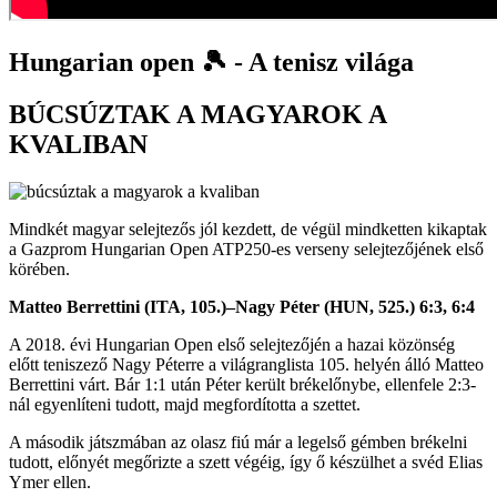
Hungarian open 🎾 - A tenisz világa
BÚCSÚZTAK A MAGYAROK A
KVALIBAN
Mindkét magyar selejtezős jól kezdett, de végül mindketten kikaptak
a Gazprom Hungarian Open ATP250-es verseny selejtezőjének első
körében.
Matteo Berrettini (ITA, 105.)–Nagy Péter (HUN, 525.) 6:3, 6:4
A 2018. évi Hungarian Open első selejtezőjén a hazai közönség
előtt teniszező Nagy Péterre a világranglista 105. helyén álló Matteo
Berrettini várt. Bár 1:1 után Péter került brékelőnybe, ellenfele 2:3-
nál egyenlíteni tudott, majd megfordította a szettet.
A második játszmában az olasz fiú már a legelső gémben brékelni
tudott, előnyét megőrizte a szett végéig, így ő készülhet a svéd Elias
Ymer ellen.