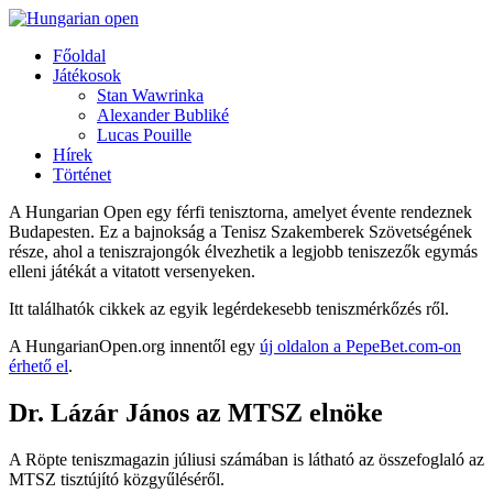
Főoldal
Játékosok
Stan Wawrinka
Alexander Bubliké
Lucas Pouille
Hírek
Történet
A Hungarian Open egy férfi tenisztorna, amelyet évente rendeznek
Budapesten. Ez a bajnokság a Tenisz Szakemberek Szövetségének
része, ahol a teniszrajongók élvezhetik a legjobb teniszezők egymás
elleni játékát a vitatott versenyeken.
Itt találhatók cikkek az egyik legérdekesebb teniszmérkőzés ről.
A HungarianOpen.org innentől egy
új oldalon a PepeBet.com-on
érhető el
.
Dr. Lázár János az MTSZ elnöke
A Röpte teniszmagazin júliusi számában is látható az összefoglaló az
MTSZ tisztújító közgyűléséről.