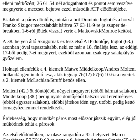
elleni mérkőzést, 26 61 54-nél adogathatott és pontot sem veszítve
megnyerte a meccset, bejutva ezzel második ATP elődöntőjébe.
Kialakult a páros döntő is, miután a brit Dominic Inglot és a horvát
Franko Skugor meccslabdát hárítva 57 63-11-9-re (a szuper tie-
breakben 1-6-ról jöttek vissza) verte a Matkowski/Monroe kettőst.
A 38. helyen álló Skugornak ez lesz első ATP döntője, Inglot (63.)
azonban jóval tapasztaltabb, neki ez már a 18. fináléja lesz, az eddigi
17-ből pedig 7-et megnyert, ezekből azonban csak egy salakpályás
győzelem.
Holnapi ellenfelük a 4. kiemelt Matwe Middelkoop/Andres Molteni
holland/argentin duó lesz, akik tegnap 76(12) 67(6) 10-6-ra nyertek
a 2. kiemelt McLachlan/Struff kettős ellen.
Molteni (42.) öt döntőjéből négyet megnyert (ebből hármat salakon),
Middelkoop (38.) pedig nyolc döntőjéből hatszor volt eredményes
(ebből egyszer salakon), előbbi játékos idén egy, utóbbi pedig kettő
tornagyőzelemmel rendelkezik.
Érdekesség, hogy mindkét páros most először játszik együtt, elég jól
működnek tehát a párosok.
Az első elődöntőben, az olasz rangadón a 92. helyezett Marco