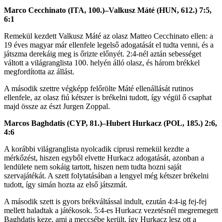
Marco Cecchinato (ITA, 100.)–Valkusz Máté (HUN, 612.) 7:5,
6:1
Remekül kezdett Valkusz Máté az olasz Matteo Cecchinato ellen: a
19 éves magyar már ellenfele legelső adogatását el tudta venni, és a
játszma derekáig meg is őrizte előnyét. 2:4-nél aztán sebességet
váltott a világranglista 100. helyén álló olasz, és három brékkel
megfordította az állást.
A második szettre végképp felőrölte Máté ellenállását rutinos
ellenfele, az olasz fiú kétszer is brékelni tudott, így végül ő csaphat
majd össze az észt Jurgen Zoppal.
​Marcos Baghdatis (CYP, 81.)–Hubert Hurkacz (POL, 185.) 2:6,
4:6
A korábbi világranglista nyolcadik ciprusi remekül kezdte a
mérkőzést, hiszen egyből elvette Hurkacz adogatását, azonban a
lendülete nem sokáig tartott, hiszen nem tudta hozni saját
szervajátékát. A szett folytatásában a lengyel még kétszer brékelni
tudott, így simán hozta az első játszmát.
A második szett is gyors brékváltással indult, ezután 4:4-ig fej-fej
mellett haladtak a játékosok. 5:4-es Hurkacz vezetésnél megremegett
Baghdatis keze, ami a meccsébe került, így Hurkacz lesz ott a