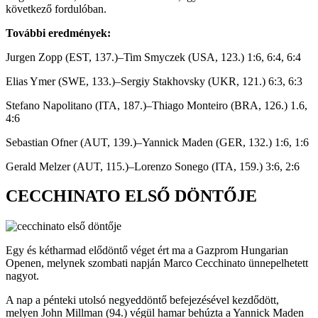
következő fordulóban.
További eredmények:
Jurgen Zopp (EST, 137.)–Tim Smyczek (USA, 123.) 1:6, 6:4, 6:4
Elias Ymer (SWE, 133.)–Sergiy Stakhovsky (UKR, 121.) 6:3, 6:3
Stefano Napolitano (ITA, 187.)–Thiago Monteiro (BRA, 126.) 1.6,
4:6
Sebastian Ofner (AUT, 139.)–Yannick Maden (GER, 132.) 1:6, 1:6
Gerald Melzer (AUT, 115.)–Lorenzo Sonego (ITA, 159.) 3:6, 2:6
CECCHINATO ELSŐ DÖNTŐJE
Egy és kétharmad elődöntő véget ért ma a Gazprom Hungarian
Openen, melynek szombati napján Marco Cecchinato ünnepelhetett
nagyot.
A nap a pénteki utolsó negyeddöntő befejezésével kezdődött,
melyen John Millman (94.) végül hamar behúzta a Yannick Maden