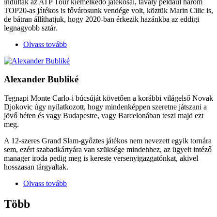
indultak az ATP Tour kiemelkedő játékosai, tavaly például három
TOP20-as játékos is fővárosunk vendége volt, köztük Marin Cilic is,
de bátran állíthatjuk, hogy 2020-ban érkezik hazánkba az eddigi
legnagyobb sztár.
Olvass tovább
Alexander Bubliké
Tegnapi Monte Carlo-i búcsúját követően a korábbi világelső Novak
Djokovic úgy nyilatkozott, hogy mindenképpen szeretne játszani a
jövő héten és vagy Budapestre, vagy Barcelonában teszi majd ezt
meg.
A 12-szeres Grand Slam-győztes játékos nem nevezett egyik tornára
sem, ezért szabadkártyára van szüksége mindehhez, az ügyeit intéző
manager iroda pedig meg is kereste versenyigazgatónkat, akivel
hosszasan tárgyaltak.
Olvass tovább
Több