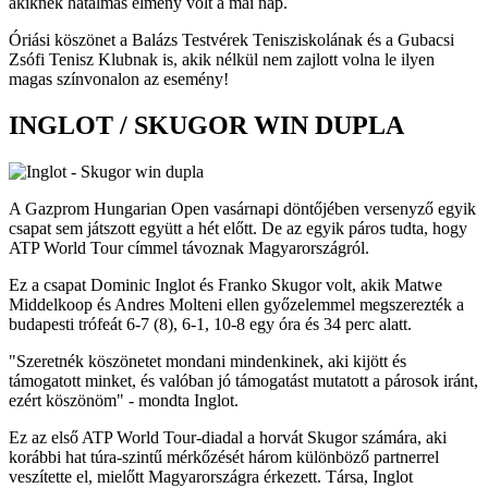
akiknek hatalmas élmény volt a mai nap.
Óriási köszönet a Balázs Testvérek Tenisziskolának és a Gubacsi
Zsófi Tenisz Klubnak is, akik nélkül nem zajlott volna le ilyen
magas színvonalon az esemény!
INGLOT / SKUGOR WIN DUPLA
A Gazprom Hungarian Open vasárnapi döntőjében versenyző egyik
csapat sem játszott együtt a hét előtt. De az egyik páros tudta, hogy
ATP World Tour címmel távoznak Magyarországról.
Ez a csapat Dominic Inglot és Franko Skugor volt, akik Matwe
Middelkoop és Andres Molteni ellen győzelemmel megszerezték a
budapesti trófeát 6-7 (8), 6-1, 10-8 egy óra és 34 perc alatt.
"Szeretnék köszönetet mondani mindenkinek, aki kijött és
támogatott minket, és valóban jó támogatást mutatott a párosok iránt,
ezért köszönöm" - mondta Inglot.
Ez az első ATP World Tour-diadal a horvát Skugor számára, aki
korábbi hat túra-szintű mérkőzését három különböző partnerrel
veszítette el, mielőtt Magyarországra érkezett. Társa, Inglot