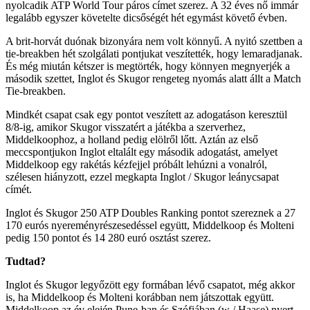
nyolcadik ATP World Tour páros címet szerez. A 32 éves nő immár
legalább egyszer követelte dicsőségét hét egymást követő évben.
A brit-horvát duónak bizonyára nem volt könnyű. A nyitó szettben a
tie-breakben hét szolgálati pontjukat veszítették, hogy lemaradjanak.
És még miután kétszer is megtörték, hogy könnyen megnyerjék a
második szettet, Inglot és Skugor rengeteg nyomás alatt állt a Match
Tie-breakben.
Mindkét csapat csak egy pontot veszített az adogatáson keresztül
8/8-ig, amikor Skugor visszatért a játékba a szerverhez,
Middelkoophoz, a holland pedig elölről lőtt. Aztán az első
meccspontjukon Inglot eltalált egy második adogatást, amelyet
Middelkoop egy rakétás kézfejjel próbált lehúzni a vonalról,
szélesen hiányzott, ezzel megkapta Inglot / Skugor leánycsapat
címét.
Inglot és Skugor 250 ATP Doubles Ranking pontot szereznek a 27
170 eurós nyereményrészesedéssel együtt, Middelkoop és Molteni
pedig 150 pontot és 14 280 euró osztást szerez.
Tudtad?
Inglot és Skugor legyőzött egy formában lévő csapatot, még akkor
is, ha Middelkoop és Molteni korábban nem játszottak együtt.
Middelkoop az év elején Pune-ban és Szófiában (w / Haase) nyert